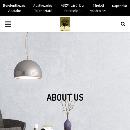
Bejelentkezés,
Adatkezelési
ÁSZF (vásárlási
Mielőtt
Kapcsolat
Adataim
Tájékoztató
feltételek)
vásárolsz!
PRIMARY
MENU
ABOUT US