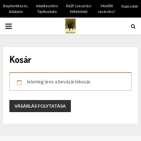
Bejelentkezés,
Adatkezelési
ÁSZF (vásárlási
Mielőtt
Kapcsolat
Adataim
Tájékoztató
feltételek)
vásárolsz!
PRIMARY
MENU
Kosár
Jelenleg üres a bevásárlókosár.
VÁSÁRLÁS FOLYTATÁSA