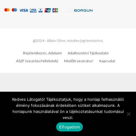
@2024 - Albán Olive, minden jog fenntartva.
Bejelentkezés, Adataim
Adatkezelési Tájékoztató
ÁSZF (vásárlási feltételek)
Mielőtt vásárolsz!
Kapcsolat
Kedves Látogató! Tájékoztatjuk, hogy a honlap felhasználói
élmény fokozásának érdekében sütiket alkalmazunk. A
honlapunk használatával ön a tájékoztatásunkat tudomásul
veszi.
Elfogadom