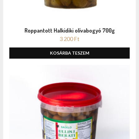
Roppantott Halkidiki olívabogyó 700g
3 200
Ft
KOSÁRBA TESZEM