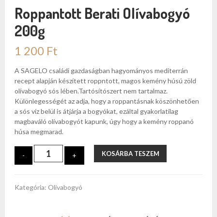
Roppantott Berati Olívabogyó
200g
1 200
Ft
A SAGELO családi gazdaságban hagyományos mediterrán
recept alapján készített roppntott, magos kemény húsú zöld
olívabogyó sós lében.Tartósítószert nem tartalmaz.
Különlegességét az adja, hogy a roppantásnak köszönhetően
a sós víz belül is átjárja a bogyókat, ezáltal gyakorlatilag
magbaváló olívabogyót kapunk, úgy hogy a kemény roppanó
húsa megmarad.
Roppantott
KOSÁRBA TESZEM
-
+
Berati
Olívabogyó
200g
Kategória:
Olivabogyó
mennyiség