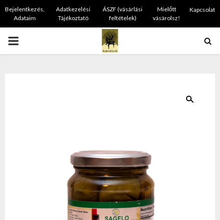
Bejelentkezés,
Adatkezelési
ÁSZF (vásárlási
Mielőtt
Kapcsolat
Adataim
Tájékoztató
feltételek)
vásárolsz!
PRIMARY
MENU