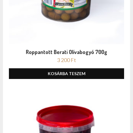
Roppantott Berati Olívabogyó 700g
3 200
Ft
KOSÁRBA TESZEM